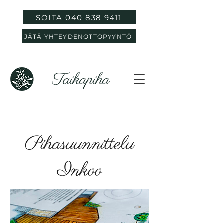
SOITA 040 838 9411
JÄTÄ YHTEYDENOTTOPYYNTÖ
Taikapiha
Pihasuunnittelu
Inkoo