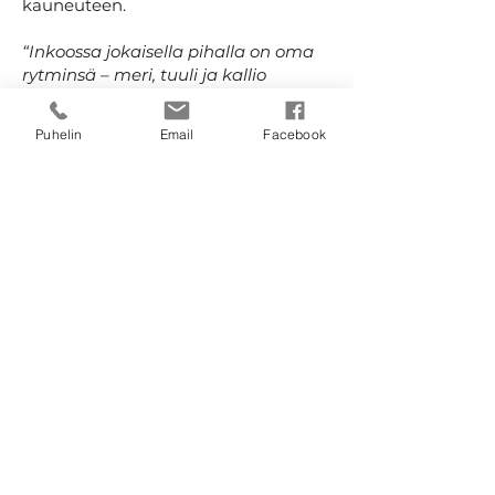
kauneuteen.
“Inkoossa jokaisella pihalla on oma
rytminsä – meri, tuuli ja kallio
asettavat suunnittelulle omat
reunaehtonsa. Hyvä
Puhelin
Email
Facebook
pihasuunnitelma huomioi ne ja
toimii niiden kanssa.”
– Arja Päivärinta, Pihasuunnittelija
Haluatko
ulkoilmatilan, joka
heijastaa
persoonallisuuttasi?