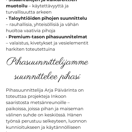
muotoilu
– käytettävyyttä ja
turvallisuutta arkeen
· Taloyhtiöiden pihojen suunnittelu
– rauhallisia, yhteisöllisiä ja vähän
huoltoa vaativia pihoja
· Premium-tason pihasuunnitelmat
– valaistus, kivetykset ja vesielementit
harkiten toteutettuina
Pihasuunnittelijamme
suunnittelee pihasi
Pihasuunnittelija Arja Päivärinta on
toteuttaa projekteja Inkoon
saaristosta metsänreunoille –
paikoissa, joissa pihan ja maiseman
välinen suhde on keskiössä. Hänen
työnsä perustuu selkeyteen, luonnon
kunnioitukseen ja käytännölliseen