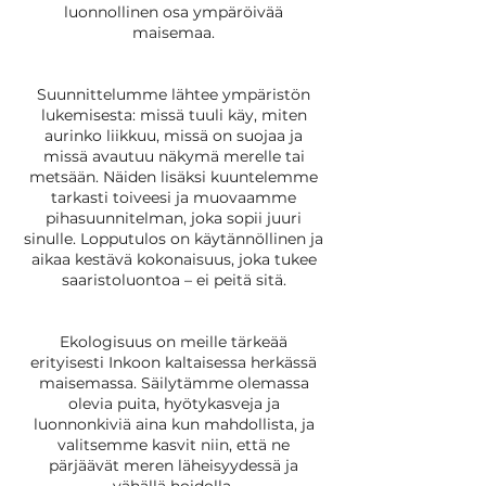
luonnollinen osa ympäröivää
maisemaa.
Suunnittelumme lähtee ympäristön
lukemisesta: missä tuuli käy, miten
aurinko liikkuu, missä on suojaa ja
missä avautuu näkymä merelle tai
metsään. Näiden lisäksi kuuntelemme
tarkasti toiveesi ja muovaamme
pihasuunnitelman, joka sopii juuri
sinulle. Lopputulos on käytännöllinen ja
aikaa kestävä kokonaisuus, joka tukee
saaristoluontoa – ei peitä sitä.
Ekologisuus on meille tärkeää
erityisesti Inkoon kaltaisessa herkässä
maisemassa. Säilytämme olemassa
olevia puita, hyötykasveja ja
luonnonkiviä aina kun mahdollista, ja
valitsemme kasvit niin, että ne
pärjäävät meren läheisyydessä ja