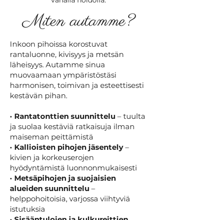
vähällä hoidolla.
Miten autamme?
Inkoon pihoissa korostuvat
rantaluonne, kivisyys ja metsän
läheisyys. Autamme sinua
muovaamaan ympäristöstäsi
harmonisen, toimivan ja esteettisesti
kestävän pihan.
· Rantatonttien suunnittelu
– tuulta
ja suolaa kestäviä ratkaisuja ilman
maiseman peittämistä
· Kallioisten pihojen jäsentely
–
kivien ja korkeuserojen
hyödyntämistä luonnonmukaisesti
· Metsäpihojen ja suojaisien
alueiden suunnittelu
–
helppohoitoisia, varjossa viihtyviä
istutuksia
· Sisääntulojen ja kulkureittien