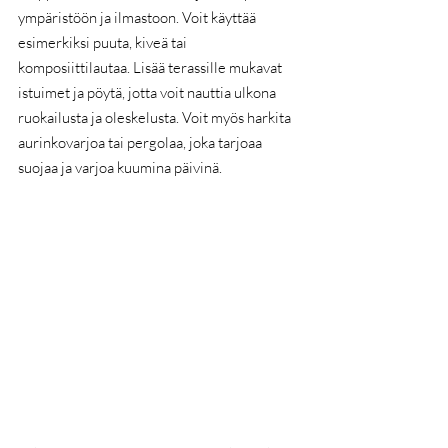
ympäristöön ja ilmastoon. Voit käyttää 
esimerkiksi puuta, kiveä tai 
komposiittilautaa. Lisää terassille mukavat 
istuimet ja pöytä, jotta voit nauttia ulkona 
ruokailusta ja oleskelusta. Voit myös harkita 
aurinkovarjoa tai pergolaa, joka tarjoaa 
suojaa ja varjoa kuumina päivinä.