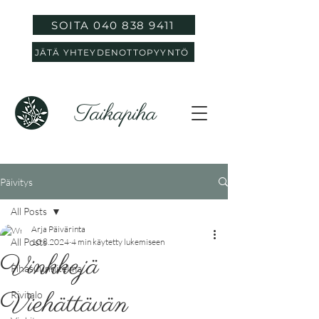
SOITA 040 838 9411
JÄTÄ YHTEYDENOTTOPYYNTÖ
Taikapiha
Päivitys
All Posts
Arja Päivärinta
All Posts
10.8.2024
4 min käytetty lukemiseen
Vinkkejä
Pihasuunnitelma
Viehättävän
Rivitalo