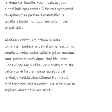
leikkipaikan lapsille, kasvimaata tai jopa 
pientä kukkapuutarhaa. Näin voit hyödyntää 
takapihan tilaa parhaalla mahdollisella 
tavalla ja luoda monipuolisen ja toimivan 
ympäristön.
Aloita suunnittelu miettimällä, mitä 
toiminnallisuuksia haluat takapihallesi. Onko 
sinulla tarvetta ruokailutilalle, johon mahtuu 
suuri perhe tai ystäväporukka? Haluatko 
luoda viihtyisän nurkkauksen rentoutumista 
varten tai ehkä tilan, jossa lapset voivat 
leikkiä ja viettää aikaa ulkona? Kun tiedät, 
mitä tarvitset, voit suunnitella alueet ja valita 
sopivat kalusteet ja varusteet.