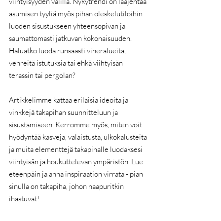
viihtyisyyden välillä. Nykytrendi on laajentaa 
asumisen tyyliä myös pihan oleskelutiloihin 
luoden sisustukseen yhteensopivan ja 
saumattomasti jatkuvan kokonaisuuden.
Haluatko luoda runsaasti viheralueita, 
vehreitä istutuksia tai ehkä viihtyisän 
terassin tai pergolan?
Artikkelimme kattaa erilaisia ideoita ja 
vinkkejä takapihan suunnitteluun ja 
sisustamiseen. Kerromme myös, miten voit 
hyödyntää kasveja, valaistusta, ulkokalusteita 
ja muita elementtejä takapihalle luodaksesi 
viihtyisän ja houkuttelevan ympäristön. Lue 
eteenpäin ja anna inspiraation virrata - pian 
sinulla on takapiha, johon naapuritkin 
ihastuvat!