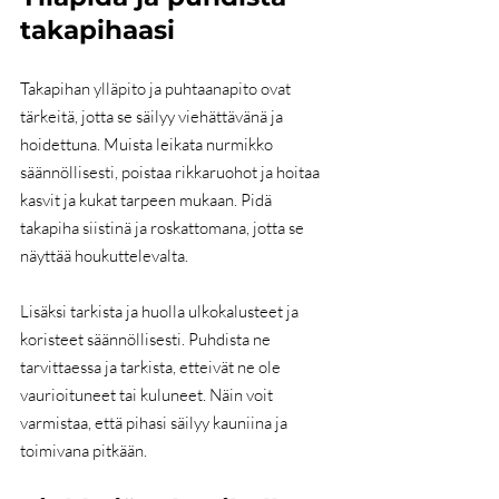
takapihaasi
Takapihan ylläpito ja puhtaanapito ovat 
tärkeitä, jotta se säilyy viehättävänä ja 
hoidettuna. Muista leikata nurmikko 
säännöllisesti, poistaa rikkaruohot ja hoitaa 
kasvit ja kukat tarpeen mukaan. Pidä 
takapiha siistinä ja roskattomana, jotta se 
näyttää houkuttelevalta.
Lisäksi tarkista ja huolla ulkokalusteet ja 
koristeet säännöllisesti. Puhdista ne 
tarvittaessa ja tarkista, etteivät ne ole 
vaurioituneet tai kuluneet. Näin voit 
varmistaa, että pihasi säilyy kauniina ja 
toimivana pitkään.