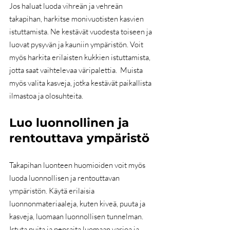
Jos haluat luoda vihreän ja vehreän 
takapihan, harkitse monivuotisten kasvien 
istuttamista. Ne kestävät vuodesta toiseen ja 
luovat pysyvän ja kauniin ympäristön. Voit 
myös harkita erilaisten kukkien istuttamista, 
jotta saat vaihtelevaa väripalettia.  Muista 
myös valita kasveja, jotka kestävät paikallista 
ilmastoa ja olosuhteita.
Luo luonnollinen ja 
rentouttava ympäristö
Takapihan luonteen huomioiden voit myös 
luoda luonnollisen ja rentouttavan 
ympäristön. Käytä erilaisia 
luonnonmateriaaleja, kuten kiveä, puuta ja 
kasveja, luomaan luonnollisen tunnelman. 
Istuta puita ja pensaita luomaan varjoa ja 