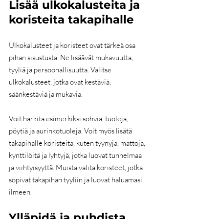
Lisää ulkokalusteita ja 
koristeita takapihalle
Ulkokalusteet ja koristeet ovat tärkeä osa 
pihan sisustusta. Ne lisäävät mukavuutta, 
tyyliä ja persoonallisuutta. Valitse 
ulkokalusteet, jotka ovat kestäviä, 
säänkestäviä ja mukavia. 
Voit harkita esimerkiksi sohvia, tuoleja, 
pöytiä ja aurinkotuoleja. Voit myös lisätä 
takapihalle koristeita, kuten tyynyjä, mattoja, 
kynttilöitä ja lyhtyjä, jotka luovat tunnelmaa 
ja viihtyisyyttä. Muista valita koristeet, jotka 
sopivat takapihan tyyliin ja luovat haluamasi 
ilmeen.
Ylläpidä ja puhdista 