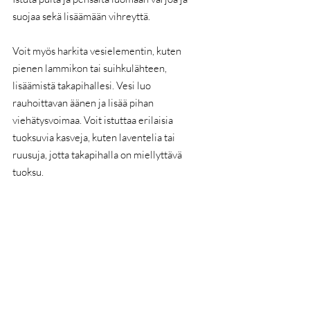
suojaa sekä lisäämään vihreyttä.
Voit myös harkita vesielementin, kuten 
pienen lammikon tai suihkulähteen, 
lisäämistä takapihallesi. Vesi luo 
rauhoittavan äänen ja lisää pihan 
viehätysvoimaa. Voit istuttaa erilaisia ​​
tuoksuvia kasveja, kuten laventelia tai 
ruusuja, jotta takapihalla on miellyttävä 
tuoksu.