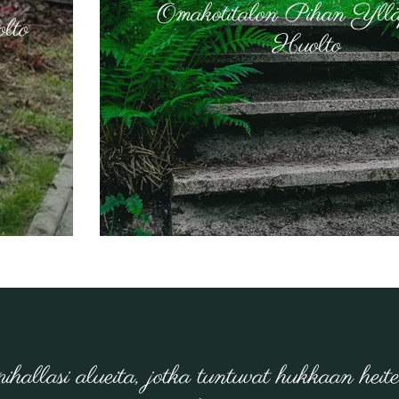
Omakotitalon Pihan Ylläp
lto
Huolto
ihallasi alueita, jotka tuntuvat hukkaan heite