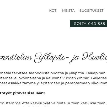
KOTI
MEISTÄ
SUOSITUKSET
SOITA 040 838 
nnittelun Ylläpito- ja Huolto
atila tarvitsee säännöllistä huoltoa ja ylläpitoa. Taikapihan 
tarhasi elinvoimaisena ja kauniina vuoden ympäri. Galleri
eet asiakkaitamme ylläpitämään ja parantamaan ulkoilmati
ltotyöt pitävät sisällään?
mistamme, että kasvisi ovat valmiita uuteen kasvukauteen.