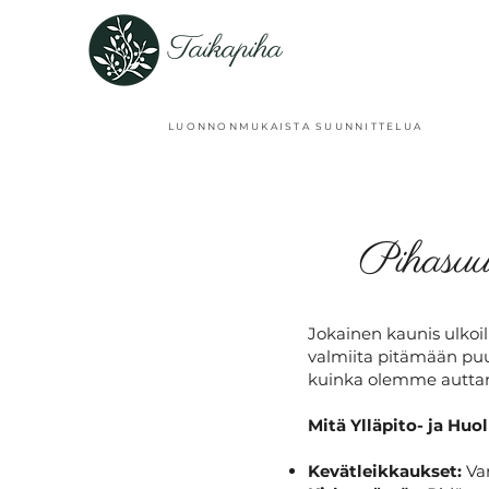
Taikapiha
LUONNONMUKAISTA SUUNNITTELUA
Pihasuu
Jokainen kaunis ulkoilm
valmiita pitämään puu
kuinka olemme auttan
Mitä Ylläpito- ja Huo
Kevätleikkaukset:
Var