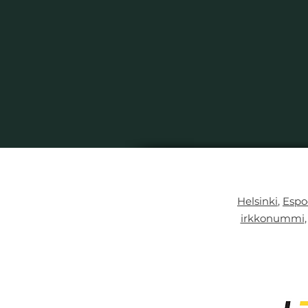
Helsinki
,
Espo
irkkonummi