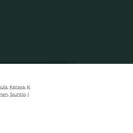
ula
,
Kerava
,
K
inen
,
Siuntio
,
I