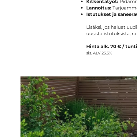
Kitkentätyöt:
Pidämme
Lannoitus:
Tarjoamme k
Istutukset ja saneera
Lisäksi, jos haluat uu
uusista istutuksista, 
Hinta alk. 70 € / tunt
sis. ALV 25,5%