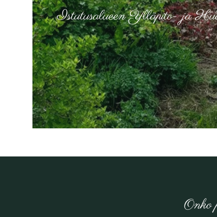
Istutusalueen Ylläpito- ja Huo
Onko p