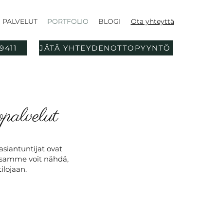
PALVELUT
PORTFOLIO
BLOGI
Ota yhteyttä
9411
JÄTÄ YHTEYDENOTTOPYYNTÖ
palvelut
asiantuntijat ovat
assamme voit nähdä,
lojaan.