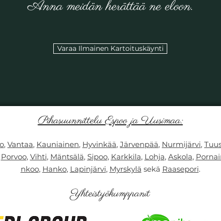
Anna meidän herättää ne eloon.
Varaa Ilmainen Kartoituskäynti
Pihasuunnittelu Espoo ja Uusimaa:
o
,
Vantaa
,
Kauniainen
,
Hyvinkää
,
Järvenpää
,
Nurmijärvi
,
Tuus
,
Porvoo
,
Vihti
,
Mäntsälä
,
Sipoo
,
Karkkila
,
Lohja
,
Askola
,
Porna
nkoo
,
Hanko
,
Lapinjärvi
,
Myrskylä
sekä
Raasepori
.
Yhteistyökumppanit