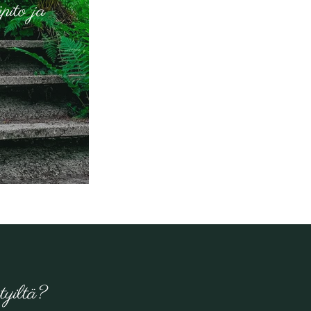
ito ja
tyiltä?