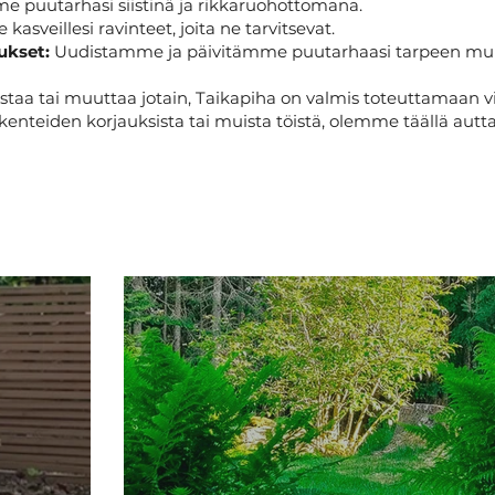
 puutarhasi siistinä ja rikkaruohottomana.
asveillesi ravinteet, joita ne tarvitsevat.
ukset:
Uudistamme ja päivitämme puutarhaasi tarpeen mu
distaa tai muuttaa jotain, Taikapiha on valmis toteuttamaan vi
rakenteiden korjauksista tai muista töistä, olemme täällä aut
i